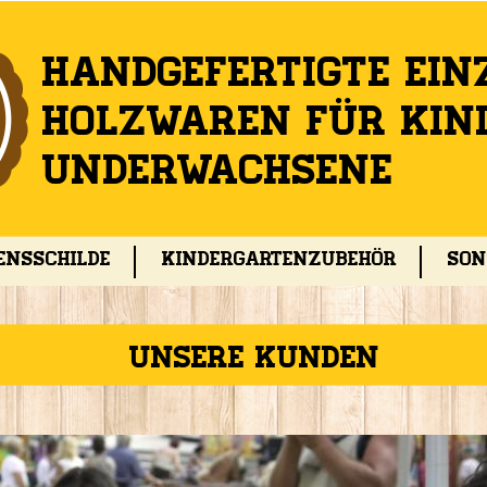
Jump to navigation
Handgefertigte ein
Holzwaren für Kin
undErwachsene
ensschilde
Kindergartenzubehör
Son
Unsere Kunden