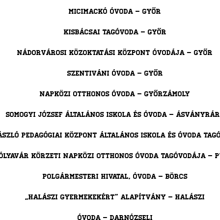
Micimackó Óvoda – Győr
Kisbácsai tagóvoda – Győr
Nádorvárosi Közoktatási Központ Óvodája – Győr
Szentiváni óvoda – Győr
Napközi otthonos óvoda – Győrzámoly
Somogyi József Általános Iskola és Óvoda – Ásványrá
ászló Pedagógiai Központ Általános Iskola és Óvoda Tag
ólyavár Körzeti Napközi Otthonos Óvoda Tagóvodája – P
Polgármesteri Hivatal, Óvoda – Börcs
„Halászi Gyermekekért” Alapítvány – Halászi
Óvoda – Darnózseli