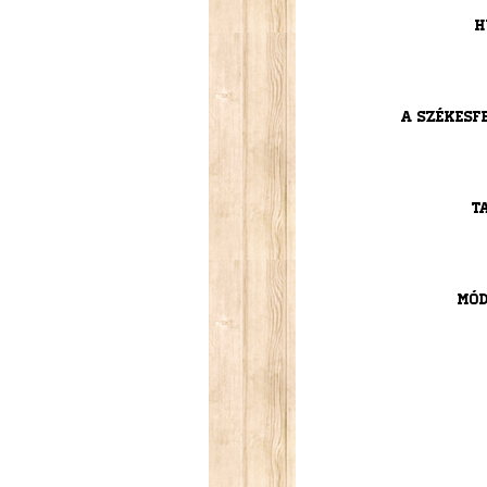
H
A Székesf
T
Mód