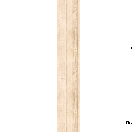
Tö
Fe