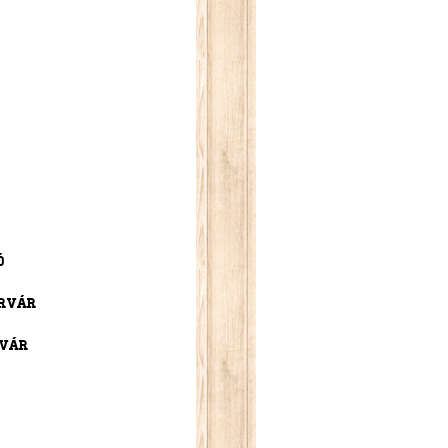
ó
érvár
rvár