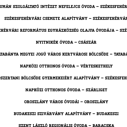
umán Szolgáltató Intézet Nefelejcs Óvoda – Székesfehé
Székesfehérvári Csemete Alapítvány – Székesfehérvá
ehérvári Református Egyházközség Olajfa Óvodája – Sz
Nyitnikék Óvoda – Császár
atabánya Megyei Jogú Város Kertvárosi Bölcsőde – Tata
Napközi Otthonos Óvoda – Vérteskethely
szertani Bölcsőde Gyermekeiért Alapítvány – Székesfe
Napközi Otthonos Óvoda – Szárliget
Oroszlány Város Óvodái – Oroszlány
Budakeszi Szivárvány Alapítvány – Budakeszi
Szent László Regionális Óvoda – Baracska