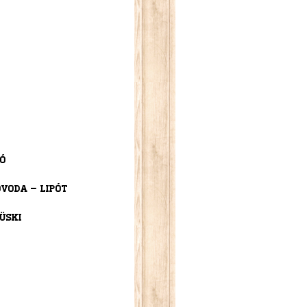
ró
óvoda – Lipót
üski