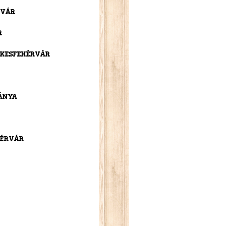
rvár
r
ékesfehérvár
bánya
hérvár