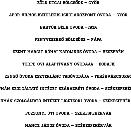
Zöld utcai Bölcsőde – Győr
Apor Vilmos Katolikus Iskolaközpont Óvoda – Győr
Bartók Béla Óvoda –Tata
Fenyveserdő Bölcsőde – Pápa
Szent Margit Római Katolikus Óvoda – Veszprém
Törpe-Ovi Alapítvány Óvodája – Bodajk
Zengő Óvoda Eszterlánc Tagóvodája – Fehérvárcsurg
umán Szolgáltató Intézet Szárazréti Óvoda – Székesfeh
umán Szolgáltató Intézet Ligetsori Óvoda – Székesfehé
Pozsonyi Úti Óvoda – Székesfehérvár
Mancz János Óvoda – Székesfehérvár