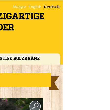
Magyar
English
Deutsch
zigartige
der
stige HolzKräme