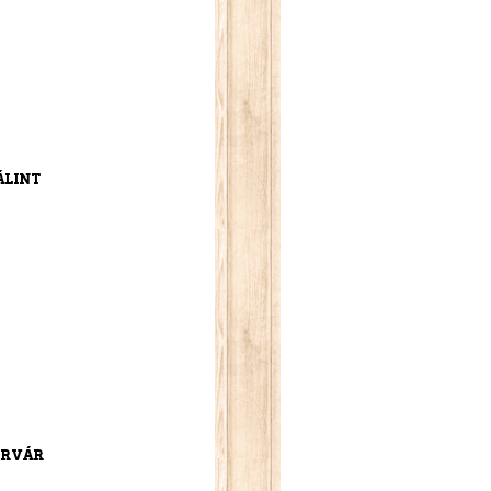
álint
érvár