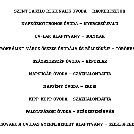
Szent László Regionális Óvoda – Ráckeresztúr
Napköziotthonos Óvoda – Nyergesújfalu
Óv-lak Alapítvány – Solymár
rökbálint város összes óvodája és bölcsődéje - Törökb
Százszorszép Óvoda – Répcelak
Napsugár Óvoda – Százhalombatta
Napfény Óvoda – Ercsi
Kipp-Kopp Óvoda – Százhalombatta
Palotavárosi Óvoda – Székesfehérvár
lsővárosi Óvodás Gyermekekért Alapítvány – Székesfeh