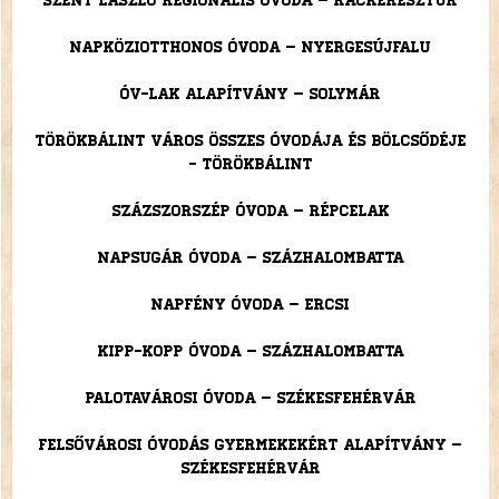
Szent László Regionális Óvoda – Ráckeresztúr
Napköziotthonos Óvoda – Nyergesújfalu
Óv-lak Alapítvány – Solymár
Törökbálint város összes óvodája és bölcsődéje
- Törökbálint
Százszorszép Óvoda – Répcelak
Napsugár Óvoda – Százhalombatta
Napfény Óvoda – Ercsi
Kipp-Kopp Óvoda – Százhalombatta
Palotavárosi Óvoda – Székesfehérvár
Felsővárosi Óvodás Gyermekekért Alapítvány –
Székesfehérvár