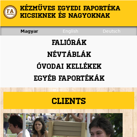
Jump to navigation
Kézműves egyedi faportéka
kicsiknek és nagyoknak
Magyar
English
Deutsch
Faliórák
Névtáblák
Óvodai kellékek
Egyéb faportékák
Clients