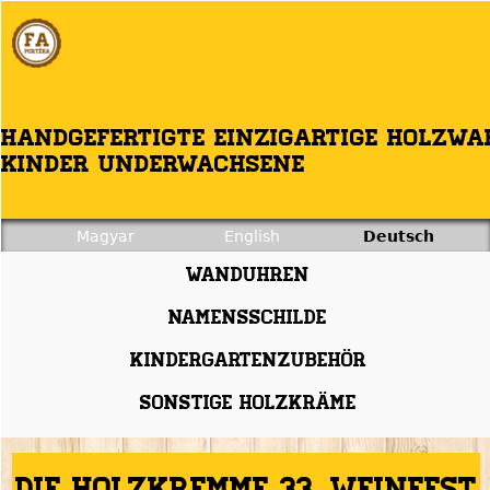
Jump to navigation
Handgefertigte einzigartige Holzwa
Kinder undErwachsene
Magyar
English
Deutsch
Wanduhren
Namensschilde
Kindergartenzubehör
Sonstige HolzKräme