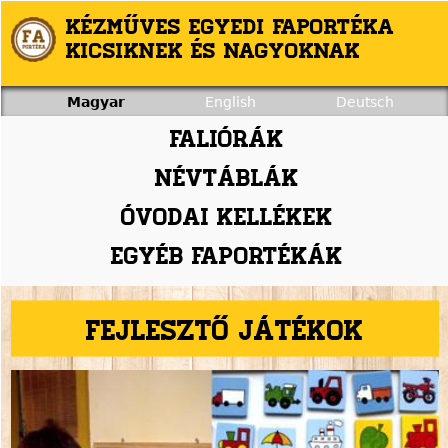
Jump to navigation
Kézműves egyedi faportéka
kicsiknek és nagyoknak
Magyar
English
Deutsch
Faliórák
Névtáblák
Óvodai kellékek
Egyéb faportékák
Fejlesztő játékok