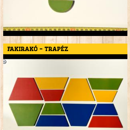
Fakirakó - trapéz