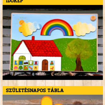
Időkép
Születésnapos tábla