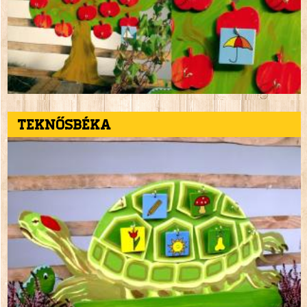
Teknősbéka