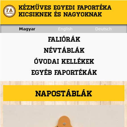
Jump to navigation
Kézműves egyedi faportéka
kicsiknek és nagyoknak
Magyar
English
Deutsch
Faliórák
Névtáblák
Óvodai kellékek
Egyéb faportékák
Napostáblák