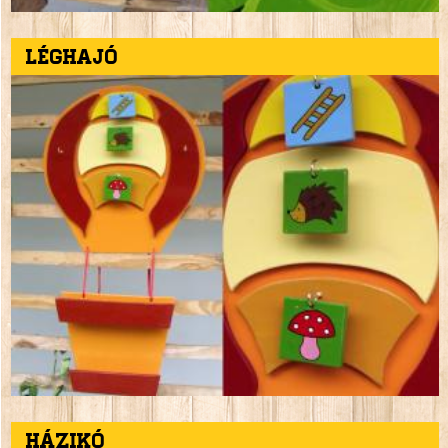
Léghajó
Házikó