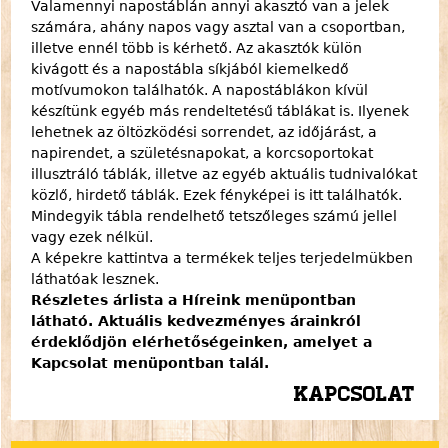
Valamennyi napostáblán annyi akasztó van a jelek
számára, ahány napos vagy asztal van a csoportban,
illetve ennél több is kérhető. Az akasztók külön
kivágott és a napostábla síkjából kiemelkedő
motívumokon találhatók. A napostáblákon kívül
készítünk egyéb más rendeltetésű táblákat is. Ilyenek
lehetnek az öltözködési sorrendet, az időjárást, a
napirendet, a születésnapokat, a korcsoportokat
illusztráló táblák, illetve az egyéb aktuális tudnivalókat
közlő, hirdető táblák. Ezek fényképei is itt találhatók.
Mindegyik tábla rendelhető tetszőleges számú jellel
vagy ezek nélkül.
A képekre kattintva a termékek teljes terjedelmükben
láthatóak lesznek.
Részletes árlista a Híreink menüpontban
látható. Aktuális kedvezményes árainkról
érdeklődjön elérhetőségeinken, amelyet a
Kapcsolat menüpontban talál.
Kapcsolat