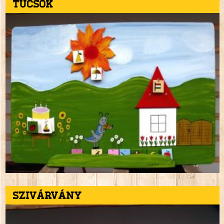
Tücsök
Szivárvány