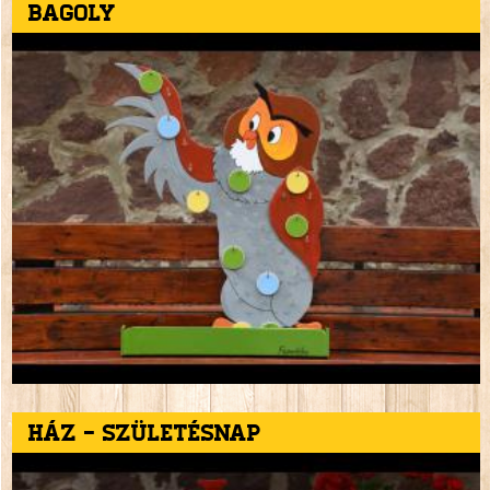
Bagoly
Ház - születésnap